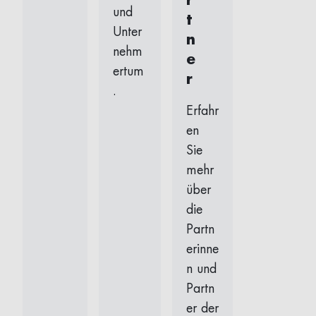
r
und
t
Unter
n
nehm
e
ertum
r
.
Erfahr
en
Sie
mehr
über
die
Partn
erinne
n und
Partn
er der