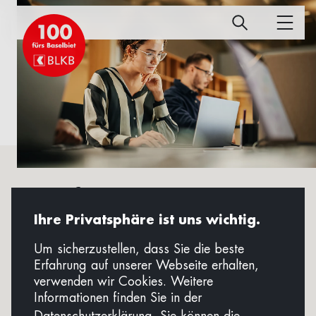
100 fürs Baselbiet
Ihre Privatsphäre ist uns wichtig.
Sie wollen sich mit einer innovativen
Um sicherzustellen, dass Sie die beste
Geschäftsidee selbstständig machen oder
Erfahrung auf unserer Webseite erhalten,
mit Ihrem Start-up den nächsten
verwenden wir Cookies. Weitere
Entwicklungsschritt angehen? Sie suchen
Informationen finden Sie in der
kompetente Beratung und einen