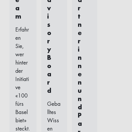
e
d
a
a
v
r
m
i
t
s
n
Erfahr
o
e
en
r
r
Sie,
y
i
wer
B
n
hinter
o
n
der
a
e
Initiati
r
n
ve
d
u
«100
n
fürs
Geba
d
Basel
lltes
P
biet»
Wiss
a
steckt.
en