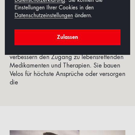
Datenschutzerklärung
. Sie können die
Einstellungen Ihrer Cookies in den
Erfolgsgeschichten
Datenschutzeinstellungen
ändern.
Lesen Sie hier ausgewählte
Zulassen
Erfolgsgeschichten unserer Start-ups und
KMUs. Sie verhindern Food Waste oder
verbessern den Zugang zu lebensrettenden
Medikamenten und Therapien. Sie bauen
Velos für höchste Ansprüche oder versorgen
die