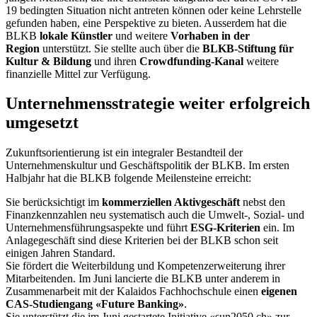
19 bedingten Situation nicht antreten können oder keine Lehrstelle
gefunden haben, eine Perspektive zu bieten. Ausserdem hat die
BLKB
lokale Künstler
und weitere
Vorhaben in der
Region
unterstützt. Sie stellte auch über die
BLKB-Stiftung für
Kultur & Bildung
und ihren
Crowdfunding-Kanal
weitere
finanzielle Mittel zur Verfügung.
Unternehmensstrategie weiter erfolgreich
umgesetzt
Zukunftsorientierung ist ein integraler Bestandteil der
Unternehmenskultur und Geschäftspolitik der BLKB. Im ersten
Halbjahr hat die BLKB folgende Meilensteine erreicht:
Sie berücksichtigt im
kommerziellen Aktivgeschäft
nebst den
Finanzkennzahlen neu systematisch auch die Umwelt-, Sozial- und
Unternehmensführungsaspekte und führt
ESG-Kriterien
ein. Im
Anlagegeschäft sind diese Kriterien bei der BLKB schon seit
einigen Jahren Standard.
Sie fördert die Weiterbildung und Kompetenzerweiterung ihrer
Mitarbeitenden. Im Juni lancierte die BLKB unter anderem in
Zusammenarbeit mit der Kalaidos Fachhochschule einen
eigenen
CAS-Studiengang «Future Banking»
.
Sie unterstützt die im Juni gestartete Initiative «sun2050.ch» zur