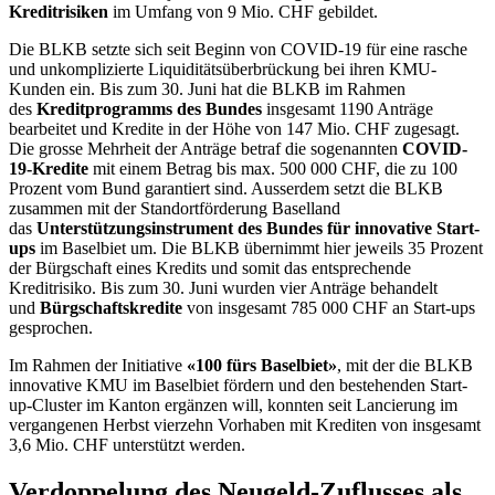
Kreditrisiken
im Umfang von 9 Mio. CHF gebildet.
Die BLKB setzte sich seit Beginn von COVID-19 für eine rasche
und unkomplizierte Liquiditätsüberbrückung bei ihren KMU-
Kunden ein. Bis zum 30. Juni hat die BLKB im Rahmen
des
Kreditprogramms des Bundes
insgesamt 1190 Anträge
bearbeitet und Kredite in der Höhe von 147 Mio. CHF zugesagt.
Die grosse Mehrheit der Anträge betraf die sogenannten
COVID-
19-Kredite
mit einem Betrag bis max. 500 000 CHF, die zu 100
Prozent vom Bund garantiert sind. Ausserdem setzt die BLKB
zusammen mit der Standortförderung Baselland
das
Unterstützungsinstrument des Bundes für innovative Start-
ups
im Baselbiet um. Die BLKB übernimmt hier jeweils 35 Prozent
der Bürgschaft eines Kredits und somit das entsprechende
Kreditrisiko. Bis zum 30. Juni wurden vier Anträge behandelt
und
Bürgschaftskredite
von insgesamt 785 000 CHF an Start-ups
gesprochen.
Im Rahmen der Initiative
«100 fürs Baselbiet»
, mit der die BLKB
innovative KMU im Baselbiet fördern und den bestehenden Start-
up-Cluster im Kanton ergänzen will, konnten seit Lancierung im
vergangenen Herbst vierzehn Vorhaben mit Krediten von insgesamt
3,6 Mio. CHF unterstützt werden.
Verdoppelung des Neugeld-Zuflusses als