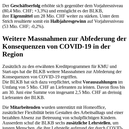
Der
Geschäftserfolg
erhöhte sich gegenüber dem Vorjahresniveau
(80,4 Mio. CHF; +3,3%) und ermöglicht es der BLKB,
ihre
Eigenmittel
um 28 Mio. CHF weiter zu stärken. Unter dem
Strich resultierte somit ein
Halbjahresgewinn
auf Vorjahresniveau
(53 Mio. CHF; -0,2%).
Weitere Massnahmen zur Abfederung der
Konsequenzen von COVID-19 in der
Region
Zusätzlich zu den erwähnten Kreditprogrammen für KMU und
Start-ups hat die BLKB weitere Massnahmen zur Abfederung der
Konsequenzen von COVID-19 ergriffen.
Die BLKB hat sich dazu verpflichtet, selbst
Vorauszahlungen
im
Umfang von 5 Mio. CHF an Lieferanten zu leisten. Davon floss bis
am 30. Juni eine Summe von insgesamt 2,5 Mio. CHF an dreissig
Lieferanten der BLKB.
Die
Mitarbeitenden
wurden unterstützt mit Homeoffice,
zusätzlicher Flexibilität beim Gestalten des Arbeitsalltags und einer
bezahlten Absenz zur Betreuung von schulpflichtigen Kindern.
Ausserdem schuf die BLKB sechs
zusätzliche Lehrstellen
, um
jungen Menschen, die ihre Lehrstelle aufgrund der durch COVID-