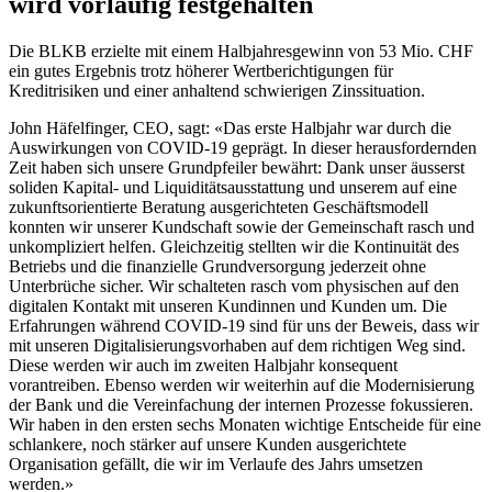
wird vorläufig festgehalten
Die BLKB erzielte mit einem Halbjahresgewinn von 53 Mio. CHF
ein gutes Ergebnis trotz höherer Wertberichtigungen für
Kreditrisiken und einer anhaltend schwierigen Zinssituation.
John Häfelfinger, CEO, sagt: «Das erste Halbjahr war durch die
Auswirkungen von COVID-19 geprägt. In dieser herausfordernden
Zeit haben sich unsere Grundpfeiler bewährt: Dank unser äusserst
soliden Kapital- und Liquiditätsausstattung und unserem auf eine
zukunftsorientierte Beratung ausgerichteten Geschäftsmodell
konnten wir unserer Kundschaft sowie der Gemeinschaft rasch und
unkompliziert helfen. Gleichzeitig stellten wir die Kontinuität des
Betriebs und die finanzielle Grundversorgung jederzeit ohne
Unterbrüche sicher. Wir schalteten rasch vom physischen auf den
digitalen Kontakt mit unseren Kundinnen und Kunden um. Die
Erfahrungen während COVID-19 sind für uns der Beweis, dass wir
mit unseren Digitalisierungsvorhaben auf dem richtigen Weg sind.
Diese werden wir auch im zweiten Halbjahr konsequent
vorantreiben. Ebenso werden wir weiterhin auf die Modernisierung
der Bank und die Vereinfachung der internen Prozesse fokussieren.
Wir haben in den ersten sechs Monaten wichtige Entscheide für eine
schlankere, noch stärker auf unsere Kunden ausgerichtete
Organisation gefällt, die wir im Verlaufe des Jahrs umsetzen
werden.»