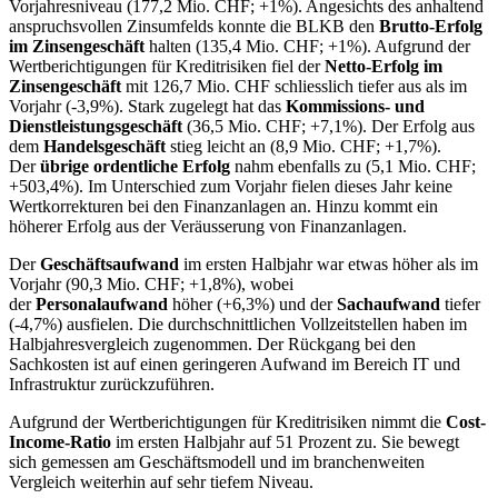
Vorjahresniveau (177,2 Mio. CHF; +1%). Angesichts des anhaltend
anspruchsvollen Zinsumfelds konnte die BLKB den
Brutto-Erfolg
im Zinsengeschäft
halten (135,4 Mio. CHF; +1%). Aufgrund der
Wertberichtigungen für Kreditrisiken fiel der
Netto-Erfolg im
Zinsengeschäft
mit 126,7 Mio. CHF schliesslich tiefer aus als im
Vorjahr (-3,9%). Stark zugelegt hat das
Kommissions- und
Dienstleistungsgeschäft
(36,5 Mio. CHF; +7,1%). Der Erfolg aus
dem
Handelsgeschäft
stieg leicht an (8,9 Mio. CHF; +1,7%).
Der
übrige ordentliche Erfolg
nahm ebenfalls zu (5,1 Mio. CHF;
+503,4%). Im Unterschied zum Vorjahr fielen dieses Jahr keine
Wertkorrekturen bei den Finanzanlagen an. Hinzu kommt ein
höherer Erfolg aus der Veräusserung von Finanzanlagen.
Der
Geschäftsaufwand
im ersten Halbjahr war etwas höher als im
Vorjahr (90,3 Mio. CHF; +1,8%), wobei
der
Personalaufwand
höher (+6,3%) und der
Sachaufwand
tiefer
(-4,7%) ausfielen. Die durchschnittlichen Vollzeitstellen haben im
Halbjahresvergleich zugenommen. Der Rückgang bei den
Sachkosten ist auf einen geringeren Aufwand im Bereich IT und
Infrastruktur zurückzuführen.
Aufgrund der Wertberichtigungen für Kreditrisiken nimmt die
Cost-
Income-Ratio
im ersten Halbjahr auf 51 Prozent zu. Sie bewegt
sich gemessen am Geschäftsmodell und im branchenweiten
Vergleich weiterhin auf sehr tiefem Niveau.