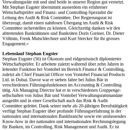
Verwaltungsräte mit und sind beide in unserer Region gut vernetzt.
Mit Stephan Eugster übernimmt ausserdem ein erfahrener
Wirtschaftsprüfer und Finanz- und Controlling-Spezialist die
Leitung des Audit & Risk Committee. Der Regierungsrat ist
überzeugt, damit einen nahtlosen Übergang im Audit & Risk
Committee sicherstellen zu können. Gleichzeitig danken wir den
abtretenden Bankrätinnen und Bankräten Doris Greiner, Dr. Dieter
Völlmin, Frenk Mutschlechner und Kurt Strecker für ihr grosses
Engagement.»
Lebenslauf Stephan Eugster
Stephan Eugster (56) ist Ökonom und eidgenössisch diplomierter
Wirtschaftsprüfer. Er arbeitete zuletzt während über zehn Jahren in
leitender Funktion bei Vontobel im Bereich Finance & Controlling,
zuletzt als Chief Financial Officer von Vontobel Financial Products
Ltd. in Dubai. Davor war er sieben Jahre bei Julius Bär in
verschiedenen Führungsfunktionen im Accounting & Controlling
tätig. Als Managing Director hat er in verschiedenen Gruppenge­
sellschaften von Julius Bär und Vontobel Verwaltungsratsmandate
ausgeübt und in einer Gesellschaft auch das Risk & Audit
Committee geleitet. Dank seiner mehr als 20-jährigen Berufstätigkeit
verfügt Stephan Eugster über profunde Führungserfahrung in der
nationalen und internationalen Bankbranche sowie ein umfassendes
Know-how in der nationalen und internationalen Rechnungslegung
für Banken, im Controlling, Risk Management und Audit. Er ist