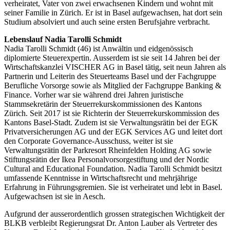
verheiratet, Vater von zwei erwachsenen Kindern und wohnt mit
seiner Familie in Zürich. Er ist in Basel aufgewachsen, hat dort sein
Studium absolviert und auch seine ersten Berufsjahre verbracht.
Lebenslauf Nadia Tarolli Schmidt
Nadia Tarolli Schmidt (46) ist Anwältin und eidgenössisch
diplomierte Steuerexpertin. Ausserdem ist sie seit 14 Jahren bei der
Wirtschaftskanzlei VISCHER AG in Basel tätig, seit neun Jahren als
Partnerin und Leiterin des Steuerteams Basel und der Fachgruppe
Berufliche Vorsorge sowie als Mitglied der Fachgruppe Banking &
Finance. Vorher war sie während drei Jahren juristische
Stammsekretärin der Steuerrekurskommissionen des Kantons
Zürich. Seit 2017 ist sie Richterin der Steuerrekurskommission des
Kantons Basel-Stadt. Zudem ist sie Verwaltungsrätin bei der EGK
Privatversicherungen AG und der EGK Services AG und leitet dort
den Corporate Governance-Ausschuss, weiter ist sie
Verwaltungsrätin der Parkresort Rheinfelden Holding AG sowie
Stiftungsrätin der Ikea Personalvorsorgestiftung und der Nordic
Cultural and Educational Foundation. Nadia Tarolli Schmidt besitzt
umfassende Kenntnisse in Wirtschaftsrecht und mehrjährige
Erfahrung in Führungsgremien. Sie ist verheiratet und lebt in Basel.
Aufgewachsen ist sie in Aesch.
Aufgrund der ausserordentlich grossen strategischen Wichtigkeit der
BLKB verbleibt Regierungsrat Dr. Anton Lauber als Vertreter des