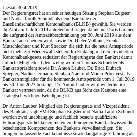
Liestal
,
30.4.2019
Der Regierungsrat hat an seiner heutigen Sitzung Stephan Eugster
und Nadia Tarolli Schmidt als neue Bankräte der
Basellandschaftlichen Kantonalbank (BLKB) gewählt. Sie werden
ihr Amt am 1. Juli 2019 antreten und folgen damit auf Doris Greiner,
die aufgrund der Amtszeitbeschränkung per 30. Juni 2019 aus dem
Bankrat ausscheiden wird, sowie Dr. Dieter Völlmin, Frenk
Mutschlechner und Kurt Strecker, die sich für die neue Amtsperiode
nicht mehr zur Wiederwahl stellen. Im Einklang mit dem revidierten
Kantonalbankgesetz reduziert der Regierungsrat den Bankrat damit
auf acht Mitglieder. Gleichzeitig wurden Thomas Schneider als
Bankratspräsident sowie Dr. Anton Lauber, Dr. Erica Dubach
Spiegler, Nadine Jermann, Stephan Naef und Marco Primavesi als
Bankratsmitglieder für die kommende Amtsperiode vom 1. Juli 2019
bis 30. Juni 2023 bestätigt. Dr. Anton Lauber wird weiterhin im
Bankrat vertreten sein, da die BLKB aus Sicht des Kantons eine
strategisch wichtige Beteiligung ist.
Dr. Anton Lauber, Mitglied des Regierungsrats und Vizepräsident
des Bankrats, sagt: «Mit Stephan Eugster und Nadia Tarolli Schmidt
werden zwei unabhängige und fachlich bestens qualifizierte
Führungspersönlichkeiten mit einem fundierten Bankfachwissen die
bestehenden Kompetenzen des Bankrats vervollständigen. Sie
bringen umfassende Fachkenntnisse sowie langjährige Erfahrung als