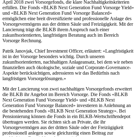
April 2018 zwei Vorsorgefonds, die klare Nachhaltigkeitskriterien
erfüllen. Die Fonds «BLKB Next Generation Fund Vorsorge Yield»
und «BLKB Next Generation Fund Vorsorge Balanced»
ermöglichen eine breit diversifizierte und professionelle Anlage des
Vorsorgevermögens aus der dritten Säule und Freizügigkeit. Mit der
Lancierung trägt die BLKB ihrem Anspruch nach einer
zukunftsorientierten, langfristigen Beratung auch im Bereich
Vorsorge Rechnung.
Patrik Janovjak, Chief Investment Officer, erläutert: «Langfristigkeit
ist in der Vorsorge besonders wichtig. Durch unseren
zukunftsorientierten, nachhaltigen Anlageansatz, bei dem wir neben
finanziellen auch ökologische, soziale und Corporate-Governance-
Aspekte berücksichtigen, adressieren wir das Bedürfnis nach
langfristigen Vorsorgelösungen.»
Mit der Lancierung von zwei nachhaltigen Vorsorgefonds erweitert
die BLKB ihr Angebot im Bereich Vorsorge. Die Fonds «BLKB
Next Generation Fund Vorsorge Yield» und «BLKB Next
Generation Fund Vorsorge Balanced» investieren in Anlehnung an
die bestehenden Fonds «BLKB Next Generation Strategy». Bei
Pensionierung können die Fonds in ein BLKB-Wertschriftendepot
übertragen werden. Sie richten sich an Private, die ihr
Vorsorgevermögen aus der dritten Säule oder der Freizügigkeit
professionell anlegen sowie gleichzeitig einen Beitrag zur