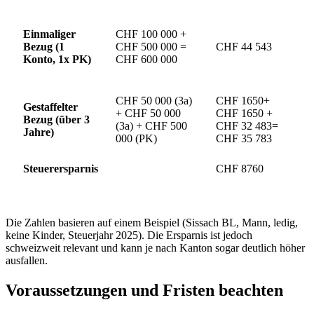
Einmaliger
CHF 100 000 +
Bezug (1
CHF 500 000 =
CHF 44 543
Konto, 1x PK)
CHF 600 000
CHF 50 000 (3a)
CHF 1650+
Gestaffelter
+ CHF 50 000
CHF 1650 +
Bezug (über 3
(3a) + CHF 500
CHF 32 483=
Jahre)
000 (PK)
CHF 35 783
Steuerersparnis
CHF 8760
Die Zahlen basieren auf einem Beispiel (Sissach BL, Mann, ledig,
keine Kinder, Steuerjahr 2025). Die Ersparnis ist jedoch
schweizweit relevant und kann je nach Kanton sogar deutlich höher
ausfallen.
Voraussetzungen und Fristen beachten