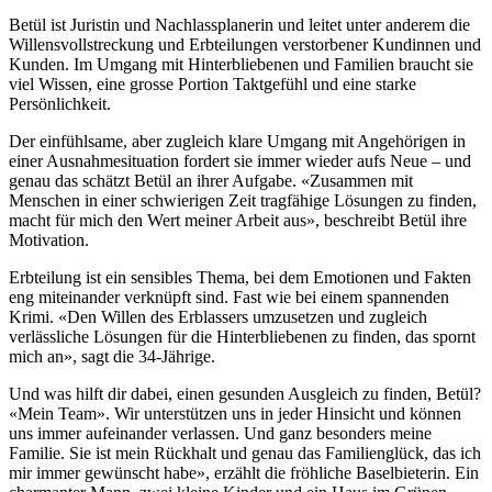
Betül ist Juristin und Nachlassplanerin und leitet unter anderem die
Willensvollstreckung und Erbteilungen verstorbener Kundinnen und
Kunden. Im Umgang mit Hinterbliebenen und Familien braucht sie
viel Wissen, eine grosse Portion Taktgefühl und eine starke
Persönlichkeit.
Der einfühlsame, aber zugleich klare Umgang mit Angehörigen in
einer Ausnahmesituation fordert sie immer wieder aufs Neue – und
genau das schätzt Betül an ihrer Aufgabe. «Zusammen mit
Menschen in einer schwierigen Zeit tragfähige Lösungen zu finden,
macht für mich den Wert meiner Arbeit aus», beschreibt Betül ihre
Motivation.
Erbteilung ist ein sensibles Thema, bei dem Emotionen und Fakten
eng miteinander verknüpft sind. Fast wie bei einem spannenden
Krimi. «Den Willen des Erblassers umzusetzen und zugleich
verlässliche Lösungen für die Hinterbliebenen zu finden, das spornt
mich an», sagt die 34-Jährige.
Und was hilft dir dabei, einen gesunden Ausgleich zu finden, Betül?
«Mein Team». Wir unterstützen uns in jeder Hinsicht und können
uns immer aufeinander verlassen. Und ganz besonders meine
Familie. Sie ist mein Rückhalt und genau das Familienglück, das ich
mir immer gewünscht habe», erzählt die fröhliche Baselbieterin. Ein